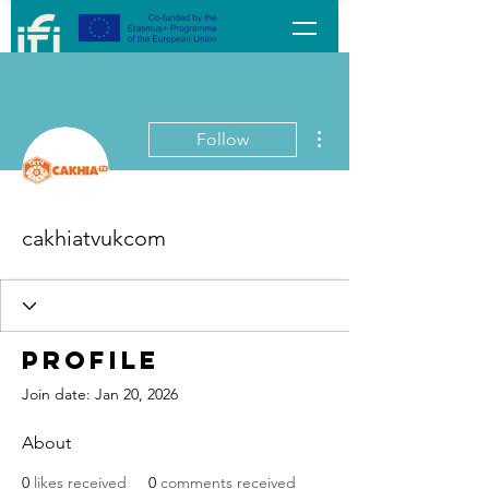
More actions
Follow
cakhiatvukcom
Profile
Join date: Jan 20, 2026
About
0
likes received
0
comments received